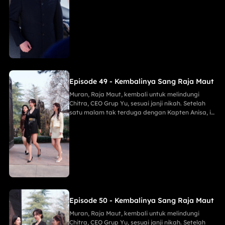
menggagalkan pembunuh Maria, membongkar
mata-mata Lani, dan menghancurkan konspirasi
Keluarga Han demi Proyek Sinar Anti-Kanker,
menahan tembakan runduk, menaklukkan Jaya
sang Naga, serta menghabisi Eko dengan
mudah.
Episode 49 - Kembalinya Sang Raja Maut
Muran, Raja Maut, kembali untuk melindungi
Chitra, CEO Grup Yu, sesuai janji nikah. Setelah
satu malam tak terduga dengan Kapten Anisa, ia
menggagalkan pembunuh Maria, membongkar
mata-mata Lani, dan menghancurkan konspirasi
Keluarga Han demi Proyek Sinar Anti-Kanker,
menahan tembakan runduk, menaklukkan Jaya
sang Naga, serta menghabisi Eko dengan
mudah.
Episode 50 - Kembalinya Sang Raja Maut
Muran, Raja Maut, kembali untuk melindungi
Chitra, CEO Grup Yu, sesuai janji nikah. Setelah