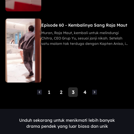
mudah.
Episode 60 - Kembalinya Sang Raja Maut
Muran, Raja Maut, kembali untuk melindungi
Chitra, CEO Grup Yu, sesuai janji nikah. Setelah
satu malam tak terduga dengan Kapten Anisa, ia
menggagalkan pembunuh Maria, membongkar
mata-mata Lani, dan menghancurkan konspirasi
Keluarga Han demi Proyek Sinar Anti-Kanker,
menahan tembakan runduk, menaklukkan Jaya
sang Naga, serta menghabisi Eko dengan
mudah.
1
2
3
4
Unduh sekarang untuk menikmati lebih banyak
drama pendek yang luar biasa dan unik