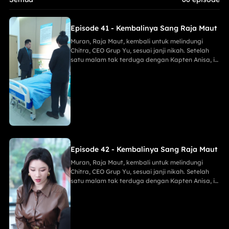
mudah.
Episode 41 - Kembalinya Sang Raja Maut
Muran, Raja Maut, kembali untuk melindungi
Chitra, CEO Grup Yu, sesuai janji nikah. Setelah
satu malam tak terduga dengan Kapten Anisa, ia
menggagalkan pembunuh Maria, membongkar
mata-mata Lani, dan menghancurkan konspirasi
Keluarga Han demi Proyek Sinar Anti-Kanker,
menahan tembakan runduk, menaklukkan Jaya
sang Naga, serta menghabisi Eko dengan
mudah.
Episode 42 - Kembalinya Sang Raja Maut
Muran, Raja Maut, kembali untuk melindungi
Chitra, CEO Grup Yu, sesuai janji nikah. Setelah
satu malam tak terduga dengan Kapten Anisa, ia
menggagalkan pembunuh Maria, membongkar
mata-mata Lani, dan menghancurkan konspirasi
Keluarga Han demi Proyek Sinar Anti-Kanker,
menahan tembakan runduk, menaklukkan Jaya
sang Naga, serta menghabisi Eko dengan