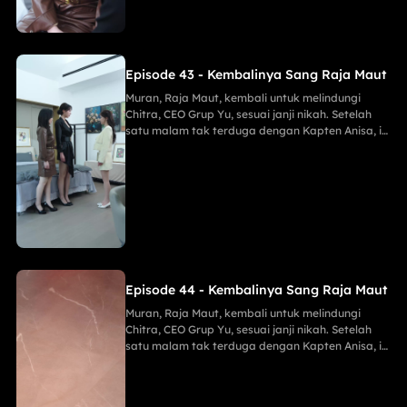
mudah.
Episode 43 - Kembalinya Sang Raja Maut
Muran, Raja Maut, kembali untuk melindungi
Chitra, CEO Grup Yu, sesuai janji nikah. Setelah
satu malam tak terduga dengan Kapten Anisa, ia
menggagalkan pembunuh Maria, membongkar
mata-mata Lani, dan menghancurkan konspirasi
Keluarga Han demi Proyek Sinar Anti-Kanker,
menahan tembakan runduk, menaklukkan Jaya
sang Naga, serta menghabisi Eko dengan
mudah.
Episode 44 - Kembalinya Sang Raja Maut
Muran, Raja Maut, kembali untuk melindungi
Chitra, CEO Grup Yu, sesuai janji nikah. Setelah
satu malam tak terduga dengan Kapten Anisa, ia
menggagalkan pembunuh Maria, membongkar
mata-mata Lani, dan menghancurkan konspirasi
Keluarga Han demi Proyek Sinar Anti-Kanker,