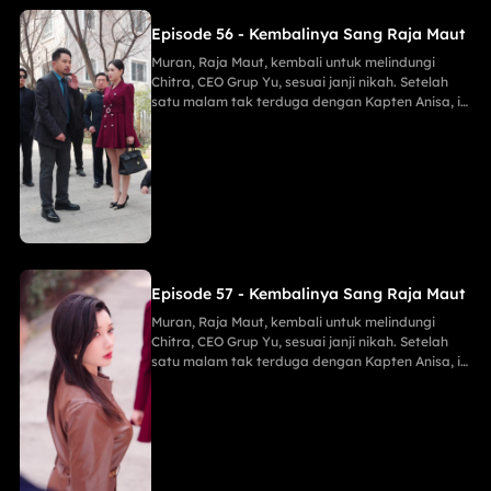
Episode 56 - Kembalinya Sang Raja Maut
Muran, Raja Maut, kembali untuk melindungi
Chitra, CEO Grup Yu, sesuai janji nikah. Setelah
satu malam tak terduga dengan Kapten Anisa, ia
menggagalkan pembunuh Maria, membongkar
mata-mata Lani, dan menghancurkan konspirasi
Keluarga Han demi Proyek Sinar Anti-Kanker,
menahan tembakan runduk, menaklukkan Jaya
sang Naga, serta menghabisi Eko dengan
mudah.
Episode 57 - Kembalinya Sang Raja Maut
Muran, Raja Maut, kembali untuk melindungi
Chitra, CEO Grup Yu, sesuai janji nikah. Setelah
satu malam tak terduga dengan Kapten Anisa, ia
menggagalkan pembunuh Maria, membongkar
mata-mata Lani, dan menghancurkan konspirasi
Keluarga Han demi Proyek Sinar Anti-Kanker,
menahan tembakan runduk, menaklukkan Jaya
sang Naga, serta menghabisi Eko dengan
mudah.