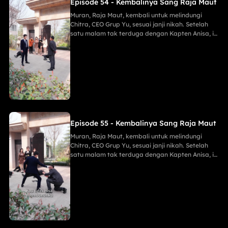
Episode 54 - Kembalinya Sang Raja Maut
Muran, Raja Maut, kembali untuk melindungi
Chitra, CEO Grup Yu, sesuai janji nikah. Setelah
satu malam tak terduga dengan Kapten Anisa, ia
menggagalkan pembunuh Maria, membongkar
mata-mata Lani, dan menghancurkan konspirasi
Keluarga Han demi Proyek Sinar Anti-Kanker,
menahan tembakan runduk, menaklukkan Jaya
sang Naga, serta menghabisi Eko dengan
mudah.
Episode 55 - Kembalinya Sang Raja Maut
Muran, Raja Maut, kembali untuk melindungi
Chitra, CEO Grup Yu, sesuai janji nikah. Setelah
satu malam tak terduga dengan Kapten Anisa, ia
menggagalkan pembunuh Maria, membongkar
mata-mata Lani, dan menghancurkan konspirasi
Keluarga Han demi Proyek Sinar Anti-Kanker,
menahan tembakan runduk, menaklukkan Jaya
sang Naga, serta menghabisi Eko dengan
mudah.