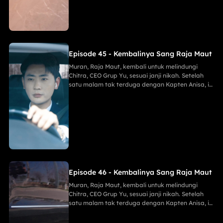
menahan tembakan runduk, menaklukkan Jaya
sang Naga, serta menghabisi Eko dengan
mudah.
Episode 45 - Kembalinya Sang Raja Maut
Muran, Raja Maut, kembali untuk melindungi
Chitra, CEO Grup Yu, sesuai janji nikah. Setelah
satu malam tak terduga dengan Kapten Anisa, ia
menggagalkan pembunuh Maria, membongkar
mata-mata Lani, dan menghancurkan konspirasi
Keluarga Han demi Proyek Sinar Anti-Kanker,
menahan tembakan runduk, menaklukkan Jaya
sang Naga, serta menghabisi Eko dengan
mudah.
Episode 46 - Kembalinya Sang Raja Maut
Muran, Raja Maut, kembali untuk melindungi
Chitra, CEO Grup Yu, sesuai janji nikah. Setelah
satu malam tak terduga dengan Kapten Anisa, ia
menggagalkan pembunuh Maria, membongkar
mata-mata Lani, dan menghancurkan konspirasi