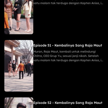
satu malam tak terduga dengan Kapten Anisa, ia
menggagalkan pembunuh Maria, membongkar
mata-mata Lani, dan menghancurkan konspirasi
Keluarga Han demi Proyek Sinar Anti-Kanker,
menahan tembakan runduk, menaklukkan Jaya
sang Naga, serta menghabisi Eko dengan
mudah.
Episode 51 - Kembalinya Sang Raja Maut
Muran, Raja Maut, kembali untuk melindungi
Chitra, CEO Grup Yu, sesuai janji nikah. Setelah
satu malam tak terduga dengan Kapten Anisa, ia
menggagalkan pembunuh Maria, membongkar
mata-mata Lani, dan menghancurkan konspirasi
Keluarga Han demi Proyek Sinar Anti-Kanker,
menahan tembakan runduk, menaklukkan Jaya
sang Naga, serta menghabisi Eko dengan
mudah.
Episode 52 - Kembalinya Sang Raja Maut