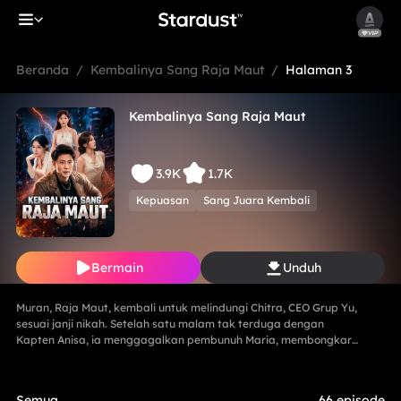
Beranda
/
Kembalinya Sang Raja Maut
/
Halaman 3
Kembalinya Sang Raja Maut
3.9K
1.7K
Kepuasan
Sang Juara Kembali
Bermain
Unduh
Muran, Raja Maut, kembali untuk melindungi Chitra, CEO Grup Yu,
sesuai janji nikah. Setelah satu malam tak terduga dengan
Kapten Anisa, ia menggagalkan pembunuh Maria, membongkar
mata-mata Lani, dan menghancurkan konspirasi Keluarga Han
demi Proyek Sinar Anti-Kanker, menahan tembakan runduk,
menaklukkan Jaya sang Naga, serta menghabisi Eko dengan
Semua
66 episode