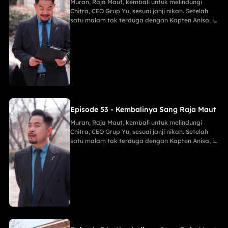
Muran, Raja Maut, kembali untuk melindungi
Chitra, CEO Grup Yu, sesuai janji nikah. Setelah
satu malam tak terduga dengan Kapten Anisa, ia
menggagalkan pembunuh Maria, membongkar
mata-mata Lani, dan menghancurkan konspirasi
Keluarga Han demi Proyek Sinar Anti-Kanker,
menahan tembakan runduk, menaklukkan Jaya
sang Naga, serta menghabisi Eko dengan
mudah.
Episode 53 - Kembalinya Sang Raja Maut
Muran, Raja Maut, kembali untuk melindungi
Chitra, CEO Grup Yu, sesuai janji nikah. Setelah
satu malam tak terduga dengan Kapten Anisa, ia
menggagalkan pembunuh Maria, membongkar
mata-mata Lani, dan menghancurkan konspirasi
Keluarga Han demi Proyek Sinar Anti-Kanker,
menahan tembakan runduk, menaklukkan Jaya
sang Naga, serta menghabisi Eko dengan
mudah.