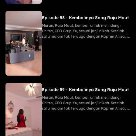
Episode 58 - Kembalinya Sang Raja Maut
Muran, Raja Maut, kembali untuk melindungi
Chitra, CEO Grup Yu, sesuai janji nikah. Setelah
satu malam tak terduga dengan Kapten Anisa, ia
menggagalkan pembunuh Maria, membongkar
mata-mata Lani, dan menghancurkan konspirasi
Keluarga Han demi Proyek Sinar Anti-Kanker,
menahan tembakan runduk, menaklukkan Jaya
sang Naga, serta menghabisi Eko dengan
mudah.
Episode 59 - Kembalinya Sang Raja Maut
Muran, Raja Maut, kembali untuk melindungi
Chitra, CEO Grup Yu, sesuai janji nikah. Setelah
satu malam tak terduga dengan Kapten Anisa, ia
menggagalkan pembunuh Maria, membongkar
mata-mata Lani, dan menghancurkan konspirasi
Keluarga Han demi Proyek Sinar Anti-Kanker,
menahan tembakan runduk, menaklukkan Jaya
sang Naga, serta menghabisi Eko dengan