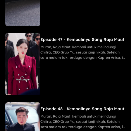
Keluarga Han demi Proyek Sinar Anti-Kanker,
menahan tembakan runduk, menaklukkan Jaya
sang Naga, serta menghabisi Eko dengan
mudah.
Episode 47 - Kembalinya Sang Raja Maut
Muran, Raja Maut, kembali untuk melindungi
Chitra, CEO Grup Yu, sesuai janji nikah. Setelah
satu malam tak terduga dengan Kapten Anisa, ia
menggagalkan pembunuh Maria, membongkar
mata-mata Lani, dan menghancurkan konspirasi
Keluarga Han demi Proyek Sinar Anti-Kanker,
menahan tembakan runduk, menaklukkan Jaya
sang Naga, serta menghabisi Eko dengan
mudah.
Episode 48 - Kembalinya Sang Raja Maut
Muran, Raja Maut, kembali untuk melindungi
Chitra, CEO Grup Yu, sesuai janji nikah. Setelah
satu malam tak terduga dengan Kapten Anisa, ia