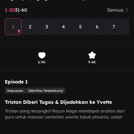
1-30
31-60
Semua
1
2
3
4
5
6
7
8
6.9K
9.4K
Episode 1
Kepuasan
Identitas Tersembunyi
Tristan Diberi Tugas & Dijodohkan ke Yvette
Tristan yang terjangkit Racun Naga mendapat arahan dari
guru untuk mencari sembilan wanita tubuh phoenix, salah
satunya Yvette. Keluarganya menjodohkannya dengan
Yvette dalam pernikahan arwah, tapi Tristan menemukan