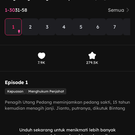
1-30
31-58
Semua
1
2
3
4
5
6
7
8
7.9K
279.5K
Episode 1
Kepuasan
Menghukum Penjahat
Penagih Utang Pedang meminjamkan pedang sakti, 15 tahun
kemudian menagih janji. Jianto, putranya, dikutuk Bintang
Kutukan Langit. Ia menemui Maharani Yuanita untuk
menikah, tapi dikhianati dan dijebak Cahyun. Dengan Putri
Zafira, pemilik Takdir Phoenix Langit, ia menggagalkan
Unduh sekarang untuk menikmati lebih banyak
rencana Cahyun menelan takdir tiga kerajaan. Akhirnya ia