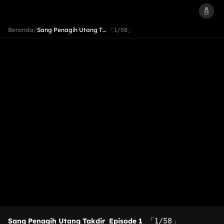
Beranda
/
Sang Penagih Utang T…
「1/58」
「1/58」
Sang Penagih Utang Takdir
Episode 1