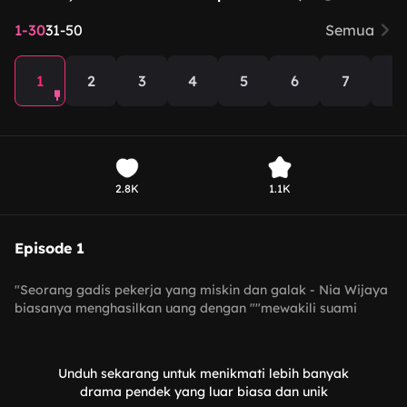
1-30
31-50
Semua
1
2
3
4
5
6
7
8
2.8K
1.1K
Episode 1
"Seorang gadis pekerja yang miskin dan galak - Nia Wijaya
biasanya menghasilkan uang dengan ""mewakili suami
untuk berbakti"" sambil menangis, tapi dia dijodohkan oleh
kakeknya yang berpura-pura mati kepada cucunya sendiri -
Rian Santoso. Keduanya awalnya menjalani pernikahan
Unduh sekarang untuk menikmati lebih banyak
kontrak, dengan kesepakatan untuk bercerai setelah
drama pendek yang luar biasa dan unik
setahun. Namun, sepupu Nia Wijaya, Jeni Wijaya, secara