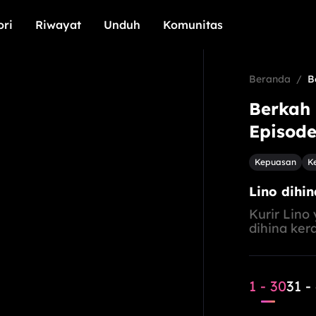
ori
Riwayat
Unduh
Komunitas
ori
Riwayat
Unduh
Komunitas
Beranda
/
B
Berkah 
Episode
Kepuasan
K
Lino dihin
Kurir Lino
dihina ker
ternama. S
berkuasa, 
diaktifkan
1 - 30
31 -