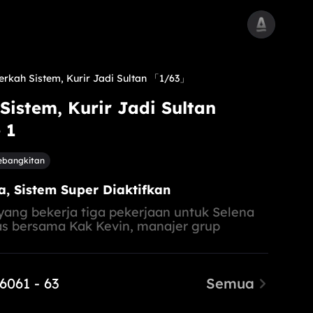
erkah Sistem, Kurir Jadi Sultan
「1/63」
Sistem, Kurir Jadi Sultan
 1
ebangkitan
a, Sistem Super Diaktifkan
 yang bekerja tiga pekerjaan untuk Selena
as bersama Kak Kevin, manajer grup
aat ia berjanji akan menjadi orang
sistem pengembalian super tiba-tiba
, memulai jalan balas dendamnya!
 60
61 - 63
Semua