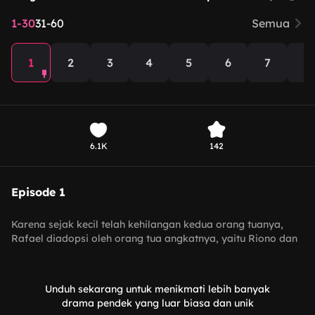
1-30
31-60
Semua
1
2
3
4
5
6
7
8
6.1K
142
Episode 1
Karena sejak kecil telah kehilangan kedua orang tuanya,
Rafael diadopsi oleh orang tua angkatnya, yaitu Riono dan
Yasinta. Putri mereka yang bernama Natalia, tiba-tiba
divonis mengidap leukimia. Dokter menyampaikan bahwa
dirinya harus dioperasi dalam waktu 48 jam. Namun, kondisi
Unduh sekarang untuk menikmati lebih banyak
ekonomi keluarga mereka yang sedang susah tidak
drama pendek yang luar biasa dan unik
memungkinkan untuk membayar biaya operasi sebesar dua