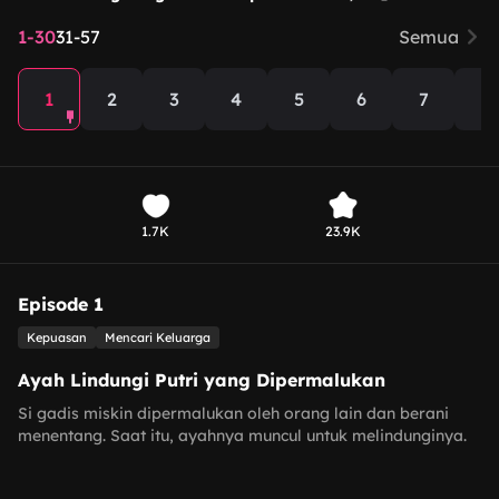
1-30
31-57
Semua
1
2
3
4
5
6
7
8
1.7K
23.9K
Episode 1
Kepuasan
Mencari Keluarga
Ayah Lindungi Putri yang Dipermalukan
Si gadis miskin dipermalukan oleh orang lain dan berani
menentang. Saat itu, ayahnya muncul untuk melindunginya.
Ayah memohon Nona Clark tidak memecatnya, sementara
orang lain segera menghubungi tim Jersey. Konflik semakin