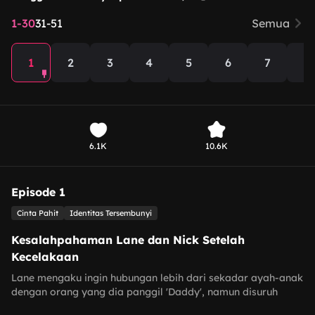
1-30
31-51
Semua
1
2
3
4
5
6
7
8
6.1K
10.6K
Episode 1
Cinta Pahit
Identitas Tersembunyi
Kesalahpahaman Lane dan Nick Setelah
Kecelakaan
Lane mengaku ingin hubungan lebih dari sekadar ayah-anak
dengan orang yang dia panggil 'Daddy', namun disuruh
berhenti karena dia baru berusia 18 tahun. Setelah polisi