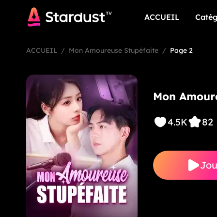
ACCUEIL
Catég
ACCUEIL
Catég
ACCUEIL
/
Mon Amoureuse Stupéfaite
/
Page 2
Mon Amoure
82
4.5K
Jou