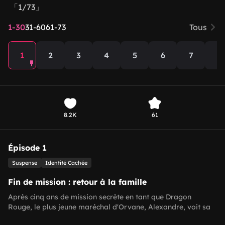
「1/73」
1-30
31-60
61-73
Tous
1
2
3
4
5
6
7
8
8.2K
61
Épisode 1
Suspense
Identité Cachée
Fin de mission : retour à la famille
Après cinq ans de mission secrète en tant que Dragon
Rouge, le plus jeune maréchal d'Orvane, Alexandre, voit sa
mission terminée. Il décide de redevenir citoyen ordinaire