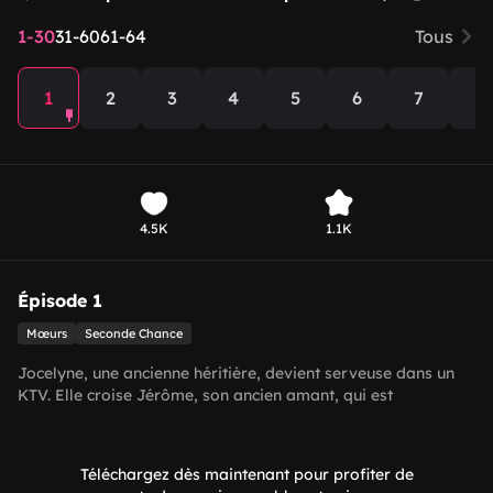
1-30
31-60
61-64
Tous
1
2
3
4
5
6
7
8
4.5K
1.1K
Épisode 1
Mœurs
Seconde Chance
Jocelyne, une ancienne héritière, devient serveuse dans un
KTV. Elle croise Jérôme, son ancien amant, qui est
maintenant un homme puissant. Il la réintègre dans sa vie.
Au fil des interactions et de l'apparition d'un enfant, les
malentendus se dissipent. Finalement, ils se réconcilient et
Téléchargez dès maintenant pour profiter de
leur amour trouve un dénouement heureux.