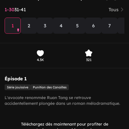
1-30
31-41
Tous
1
2
3
4
5
6
7
8
4.3K
321
Épisode 1
Série jouissive
Punition des Canailles
L'avocate renommée Ruan Tang se retrouve
accidentellement plongée dans un roman mélodramatique.
En tant que défenseur de la justice, elle s'allie avec Lu Feiran,
un patron impassible devenu oncle inutile dans cette
aventure, et ensemble, ils utilisent la loi pour affronter des
Téléchargez dès maintenant pour profiter de
personnages ignobles, accumulant des points de justice pour