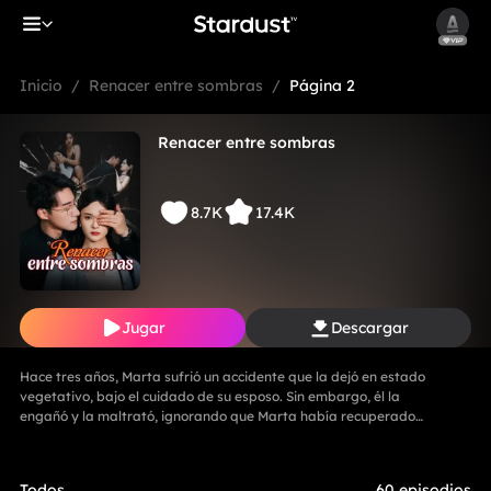
Inicio
/
Renacer entre sombras
/
Página 2
Renacer entre sombras
8.7K
17.4K
Jugar
Descargar
Hace tres años, Marta sufrió un accidente que la dejó en estado
vegetativo, bajo el cuidado de su esposo. Sin embargo, él la
engañó y la maltrató, ignorando que Marta había recuperado
parcialmente la conciencia. Ania entró en su habitación para
llevarse sus cosas; Emilia intentó detenerla, pero recibió una
golpiza. En un momento crucial, Marta despertó y golpeó a Ania
Todos
60 episodios