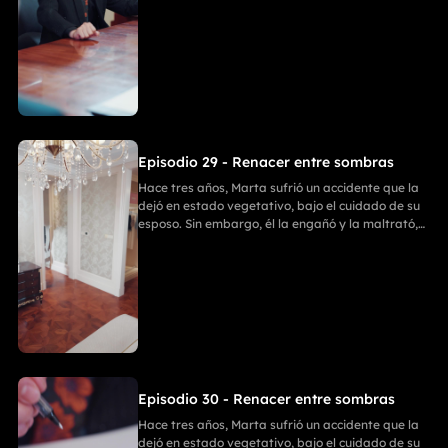
ignorando que Marta había recuperado
parcialmente la conciencia. Ania entró en su
habitación para llevarse sus cosas; Emilia intentó
detenerla, pero recibió una golpiza. En un
momento crucial, Marta despertó y golpeó a Ania
con un bate de béisbol. Después, Enzo y Ania
discutieron, y Ania, tras matar a Enzo, se suicidó.
Finalmente, Marta y Emilia comenzaron una
nueva vida llena de felicidad.
Episodio 29 - Renacer entre sombras
Hace tres años, Marta sufrió un accidente que la
dejó en estado vegetativo, bajo el cuidado de su
esposo. Sin embargo, él la engañó y la maltrató,
ignorando que Marta había recuperado
parcialmente la conciencia. Ania entró en su
habitación para llevarse sus cosas; Emilia intentó
detenerla, pero recibió una golpiza. En un
momento crucial, Marta despertó y golpeó a Ania
con un bate de béisbol. Después, Enzo y Ania
discutieron, y Ania, tras matar a Enzo, se suicidó.
Finalmente, Marta y Emilia comenzaron una
nueva vida llena de felicidad.
Episodio 30 - Renacer entre sombras
Hace tres años, Marta sufrió un accidente que la
dejó en estado vegetativo, bajo el cuidado de su