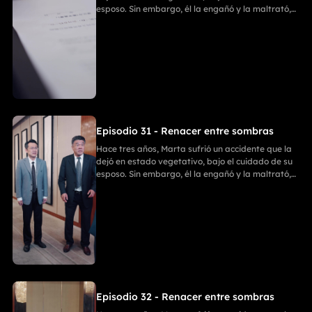
esposo. Sin embargo, él la engañó y la maltrató,
ignorando que Marta había recuperado
parcialmente la conciencia. Ania entró en su
habitación para llevarse sus cosas; Emilia intentó
detenerla, pero recibió una golpiza. En un
momento crucial, Marta despertó y golpeó a Ania
con un bate de béisbol. Después, Enzo y Ania
discutieron, y Ania, tras matar a Enzo, se suicidó.
Finalmente, Marta y Emilia comenzaron una
nueva vida llena de felicidad.
Episodio 31 - Renacer entre sombras
Hace tres años, Marta sufrió un accidente que la
dejó en estado vegetativo, bajo el cuidado de su
esposo. Sin embargo, él la engañó y la maltrató,
ignorando que Marta había recuperado
parcialmente la conciencia. Ania entró en su
habitación para llevarse sus cosas; Emilia intentó
detenerla, pero recibió una golpiza. En un
momento crucial, Marta despertó y golpeó a Ania
con un bate de béisbol. Después, Enzo y Ania
discutieron, y Ania, tras matar a Enzo, se suicidó.
Finalmente, Marta y Emilia comenzaron una
nueva vida llena de felicidad.
Episodio 32 - Renacer entre sombras