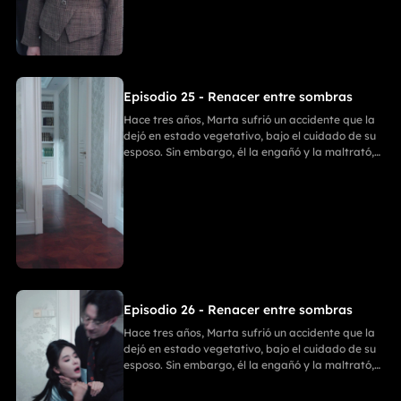
detenerla, pero recibió una golpiza. En un
momento crucial, Marta despertó y golpeó a Ania
con un bate de béisbol. Después, Enzo y Ania
discutieron, y Ania, tras matar a Enzo, se suicidó.
Finalmente, Marta y Emilia comenzaron una
nueva vida llena de felicidad.
Episodio 25 - Renacer entre sombras
Hace tres años, Marta sufrió un accidente que la
dejó en estado vegetativo, bajo el cuidado de su
esposo. Sin embargo, él la engañó y la maltrató,
ignorando que Marta había recuperado
parcialmente la conciencia. Ania entró en su
habitación para llevarse sus cosas; Emilia intentó
detenerla, pero recibió una golpiza. En un
momento crucial, Marta despertó y golpeó a Ania
con un bate de béisbol. Después, Enzo y Ania
discutieron, y Ania, tras matar a Enzo, se suicidó.
Finalmente, Marta y Emilia comenzaron una
nueva vida llena de felicidad.
Episodio 26 - Renacer entre sombras
Hace tres años, Marta sufrió un accidente que la
dejó en estado vegetativo, bajo el cuidado de su
esposo. Sin embargo, él la engañó y la maltrató,
ignorando que Marta había recuperado
parcialmente la conciencia. Ania entró en su