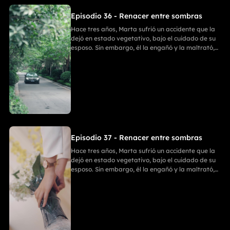
nueva vida llena de felicidad.
Episodio 36 - Renacer entre sombras
Hace tres años, Marta sufrió un accidente que la
dejó en estado vegetativo, bajo el cuidado de su
esposo. Sin embargo, él la engañó y la maltrató,
ignorando que Marta había recuperado
parcialmente la conciencia. Ania entró en su
habitación para llevarse sus cosas; Emilia intentó
detenerla, pero recibió una golpiza. En un
momento crucial, Marta despertó y golpeó a Ania
con un bate de béisbol. Después, Enzo y Ania
discutieron, y Ania, tras matar a Enzo, se suicidó.
Finalmente, Marta y Emilia comenzaron una
nueva vida llena de felicidad.
Episodio 37 - Renacer entre sombras
Hace tres años, Marta sufrió un accidente que la
dejó en estado vegetativo, bajo el cuidado de su
esposo. Sin embargo, él la engañó y la maltrató,
ignorando que Marta había recuperado
parcialmente la conciencia. Ania entró en su
habitación para llevarse sus cosas; Emilia intentó
detenerla, pero recibió una golpiza. En un
momento crucial, Marta despertó y golpeó a Ania
con un bate de béisbol. Después, Enzo y Ania