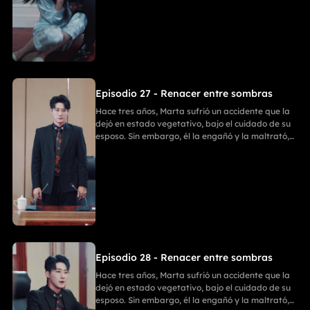
habitación para llevarse sus cosas; Emilia intentó
detenerla, pero recibió una golpiza. En un
momento crucial, Marta despertó y golpeó a Ania
con un bate de béisbol. Después, Enzo y Ania
discutieron, y Ania, tras matar a Enzo, se suicidó.
Finalmente, Marta y Emilia comenzaron una
nueva vida llena de felicidad.
Episodio 27 - Renacer entre sombras
Hace tres años, Marta sufrió un accidente que la
dejó en estado vegetativo, bajo el cuidado de su
esposo. Sin embargo, él la engañó y la maltrató,
ignorando que Marta había recuperado
parcialmente la conciencia. Ania entró en su
habitación para llevarse sus cosas; Emilia intentó
detenerla, pero recibió una golpiza. En un
momento crucial, Marta despertó y golpeó a Ania
con un bate de béisbol. Después, Enzo y Ania
discutieron, y Ania, tras matar a Enzo, se suicidó.
Finalmente, Marta y Emilia comenzaron una
nueva vida llena de felicidad.
Episodio 28 - Renacer entre sombras
Hace tres años, Marta sufrió un accidente que la
dejó en estado vegetativo, bajo el cuidado de su
esposo. Sin embargo, él la engañó y la maltrató,