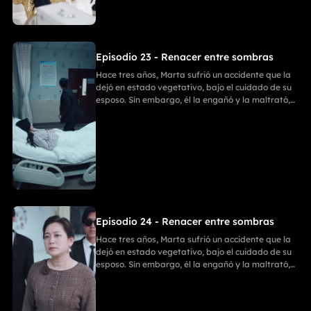
con un bate de béisbol. Después, Enzo y Ania
discutieron, y Ania, tras matar a Enzo, se suicidó.
Finalmente, Marta y Emilia comenzaron una
nueva vida llena de felicidad.
Episodio 23 - Renacer entre sombras
Hace tres años, Marta sufrió un accidente que la
dejó en estado vegetativo, bajo el cuidado de su
esposo. Sin embargo, él la engañó y la maltrató,
ignorando que Marta había recuperado
parcialmente la conciencia. Ania entró en su
habitación para llevarse sus cosas; Emilia intentó
detenerla, pero recibió una golpiza. En un
momento crucial, Marta despertó y golpeó a Ania
con un bate de béisbol. Después, Enzo y Ania
discutieron, y Ania, tras matar a Enzo, se suicidó.
Finalmente, Marta y Emilia comenzaron una
nueva vida llena de felicidad.
Episodio 24 - Renacer entre sombras
Hace tres años, Marta sufrió un accidente que la
dejó en estado vegetativo, bajo el cuidado de su
esposo. Sin embargo, él la engañó y la maltrató,
ignorando que Marta había recuperado
parcialmente la conciencia. Ania entró en su
habitación para llevarse sus cosas; Emilia intentó