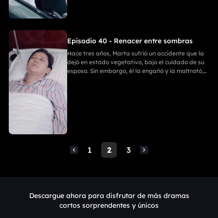
con un bate de béisbol. Después, Enzo y Ania
discutieron, y Ania, tras matar a Enzo, se suicidó.
Finalmente, Marta y Emilia comenzaron una
nueva vida llena de felicidad.
Episodio 40 - Renacer entre sombras
Hace tres años, Marta sufrió un accidente que la
dejó en estado vegetativo, bajo el cuidado de su
esposo. Sin embargo, él la engañó y la maltrató,
ignorando que Marta había recuperado
parcialmente la conciencia. Ania entró en su
habitación para llevarse sus cosas; Emilia intentó
detenerla, pero recibió una golpiza. En un
momento crucial, Marta despertó y golpeó a Ania
con un bate de béisbol. Después, Enzo y Ania
discutieron, y Ania, tras matar a Enzo, se suicidó.
Finalmente, Marta y Emilia comenzaron una
1
2
3
nueva vida llena de felicidad.
Descargue ahora para disfrutar de más dramas
cortos sorprendentes y únicos