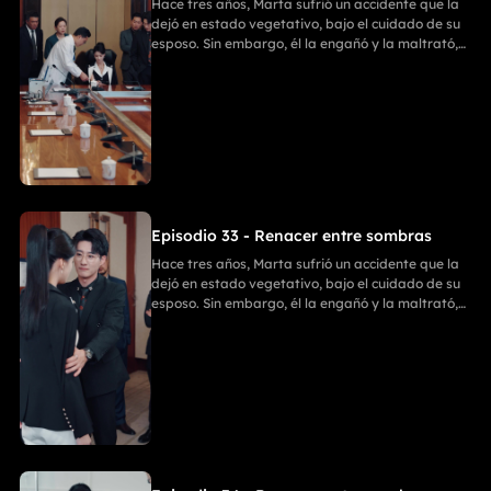
Hace tres años, Marta sufrió un accidente que la
dejó en estado vegetativo, bajo el cuidado de su
esposo. Sin embargo, él la engañó y la maltrató,
ignorando que Marta había recuperado
parcialmente la conciencia. Ania entró en su
habitación para llevarse sus cosas; Emilia intentó
detenerla, pero recibió una golpiza. En un
momento crucial, Marta despertó y golpeó a Ania
con un bate de béisbol. Después, Enzo y Ania
discutieron, y Ania, tras matar a Enzo, se suicidó.
Finalmente, Marta y Emilia comenzaron una
nueva vida llena de felicidad.
Episodio 33 - Renacer entre sombras
Hace tres años, Marta sufrió un accidente que la
dejó en estado vegetativo, bajo el cuidado de su
esposo. Sin embargo, él la engañó y la maltrató,
ignorando que Marta había recuperado
parcialmente la conciencia. Ania entró en su
habitación para llevarse sus cosas; Emilia intentó
detenerla, pero recibió una golpiza. En un
momento crucial, Marta despertó y golpeó a Ania
con un bate de béisbol. Después, Enzo y Ania
discutieron, y Ania, tras matar a Enzo, se suicidó.
Finalmente, Marta y Emilia comenzaron una
nueva vida llena de felicidad.