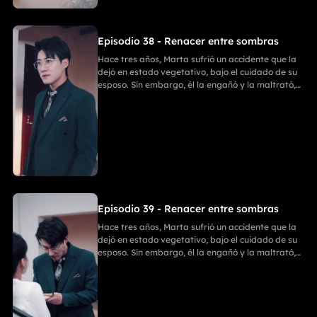
discutieron, y Ania, tras matar a Enzo, se suicidó.
Finalmente, Marta y Emilia comenzaron una
nueva vida llena de felicidad.
Episodio 38 - Renacer entre sombras
Hace tres años, Marta sufrió un accidente que la
dejó en estado vegetativo, bajo el cuidado de su
esposo. Sin embargo, él la engañó y la maltrató,
ignorando que Marta había recuperado
parcialmente la conciencia. Ania entró en su
habitación para llevarse sus cosas; Emilia intentó
detenerla, pero recibió una golpiza. En un
momento crucial, Marta despertó y golpeó a Ania
con un bate de béisbol. Después, Enzo y Ania
discutieron, y Ania, tras matar a Enzo, se suicidó.
Finalmente, Marta y Emilia comenzaron una
nueva vida llena de felicidad.
Episodio 39 - Renacer entre sombras
Hace tres años, Marta sufrió un accidente que la
dejó en estado vegetativo, bajo el cuidado de su
esposo. Sin embargo, él la engañó y la maltrató,
ignorando que Marta había recuperado
parcialmente la conciencia. Ania entró en su
habitación para llevarse sus cosas; Emilia intentó
detenerla, pero recibió una golpiza. En un
momento crucial, Marta despertó y golpeó a Ania