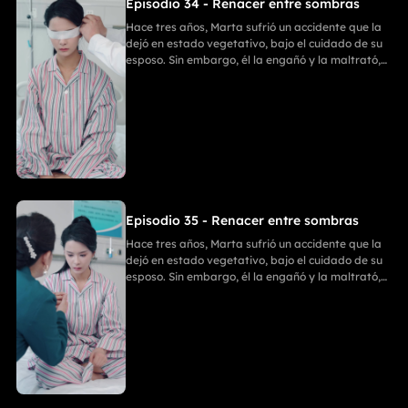
Episodio 34 - Renacer entre sombras
Hace tres años, Marta sufrió un accidente que la
dejó en estado vegetativo, bajo el cuidado de su
esposo. Sin embargo, él la engañó y la maltrató,
ignorando que Marta había recuperado
parcialmente la conciencia. Ania entró en su
habitación para llevarse sus cosas; Emilia intentó
detenerla, pero recibió una golpiza. En un
momento crucial, Marta despertó y golpeó a Ania
con un bate de béisbol. Después, Enzo y Ania
discutieron, y Ania, tras matar a Enzo, se suicidó.
Finalmente, Marta y Emilia comenzaron una
nueva vida llena de felicidad.
Episodio 35 - Renacer entre sombras
Hace tres años, Marta sufrió un accidente que la
dejó en estado vegetativo, bajo el cuidado de su
esposo. Sin embargo, él la engañó y la maltrató,
ignorando que Marta había recuperado
parcialmente la conciencia. Ania entró en su
habitación para llevarse sus cosas; Emilia intentó
detenerla, pero recibió una golpiza. En un
momento crucial, Marta despertó y golpeó a Ania
con un bate de béisbol. Después, Enzo y Ania
discutieron, y Ania, tras matar a Enzo, se suicidó.
Finalmente, Marta y Emilia comenzaron una