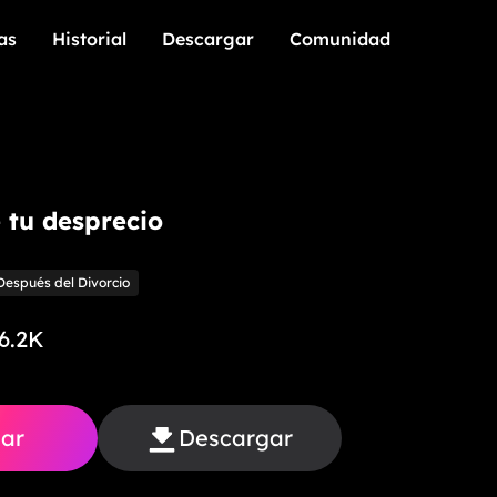
as
Historial
Descargar
Comunidad
as
Historial
Descargar
Comunidad
e tu desprecio
espués del Divorcio
6.2K
ar
Descargar