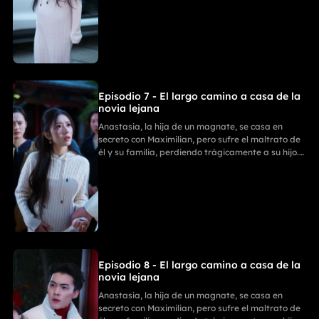
Anastasia se divorcia y revela su verdadera
identidad. La Familia Zhou paga por sus
fechorías, mientras ella comienza un nuevo y
triunfal capítulo.
Episodio 7 - El largo camino a casa de la
novia lejana
Anastasia, la hija de un magnate, se casa en
secreto con Maximilian, pero sufre el maltrato de
él y su familia, perdiendo trágicamente a su hijo.
Con ayuda de sus tres poderosos hermanos,
Anastasia se divorcia y revela su verdadera
identidad. La Familia Zhou paga por sus
fechorías, mientras ella comienza un nuevo y
triunfal capítulo.
Episodio 8 - El largo camino a casa de la
novia lejana
Anastasia, la hija de un magnate, se casa en
secreto con Maximilian, pero sufre el maltrato de