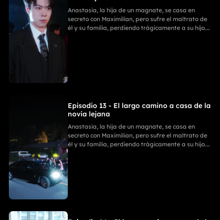
Anastasia, la hija de un magnate, se casa en
secreto con Maximilian, pero sufre el maltrato de
él y su familia, perdiendo trágicamente a su hijo.
Con ayuda de sus tres poderosos hermanos,
Anastasia se divorcia y revela su verdadera
identidad. La Familia Zhou paga por sus
fechorías, mientras ella comienza un nuevo y
triunfal capítulo.
Episodio 13 - El largo camino a casa de la
novia lejana
Anastasia, la hija de un magnate, se casa en
secreto con Maximilian, pero sufre el maltrato de
él y su familia, perdiendo trágicamente a su hijo.
Con ayuda de sus tres poderosos hermanos,
Anastasia se divorcia y revela su verdadera
identidad. La Familia Zhou paga por sus
fechorías, mientras ella comienza un nuevo y
triunfal capítulo.