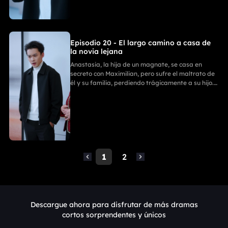
triunfal capítulo.
Episodio 20 - El largo camino a casa de
la novia lejana
Anastasia, la hija de un magnate, se casa en
secreto con Maximilian, pero sufre el maltrato de
él y su familia, perdiendo trágicamente a su hijo.
Con ayuda de sus tres poderosos hermanos,
Anastasia se divorcia y revela su verdadera
identidad. La Familia Zhou paga por sus
fechorías, mientras ella comienza un nuevo y
triunfal capítulo.
1
2
Descargue ahora para disfrutar de más dramas
cortos sorprendentes y únicos