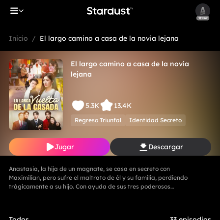
Inicio
/
El largo camino a casa de la novia lejana
El largo camino a casa de la novia
lejana
5.3K
13.4K
Regreso Triunfal
Identidad Secreto
Jugar
Descargar
Anastasia, la hija de un magnate, se casa en secreto con
Maximilian, pero sufre el maltrato de él y su familia, perdiendo
trágicamente a su hijo. Con ayuda de sus tres poderosos
hermanos, Anastasia se divorcia y revela su verdadera identidad.
La Familia Zhou paga por sus fechorías, mientras ella comienza un
nuevo y triunfal capítulo.
Todos
33 episodios