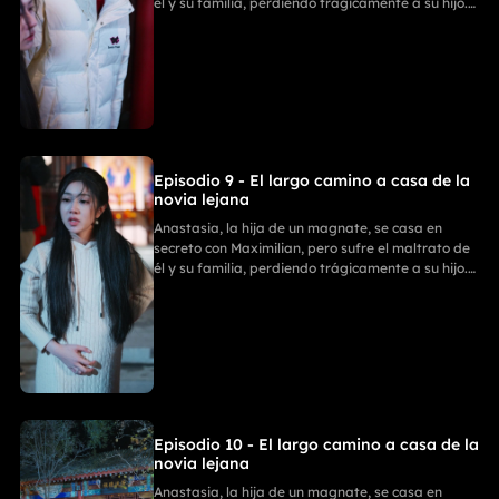
él y su familia, perdiendo trágicamente a su hijo.
Con ayuda de sus tres poderosos hermanos,
Anastasia se divorcia y revela su verdadera
identidad. La Familia Zhou paga por sus
fechorías, mientras ella comienza un nuevo y
triunfal capítulo.
Episodio 9 - El largo camino a casa de la
novia lejana
Anastasia, la hija de un magnate, se casa en
secreto con Maximilian, pero sufre el maltrato de
él y su familia, perdiendo trágicamente a su hijo.
Con ayuda de sus tres poderosos hermanos,
Anastasia se divorcia y revela su verdadera
identidad. La Familia Zhou paga por sus
fechorías, mientras ella comienza un nuevo y
triunfal capítulo.
Episodio 10 - El largo camino a casa de la
novia lejana
Anastasia, la hija de un magnate, se casa en