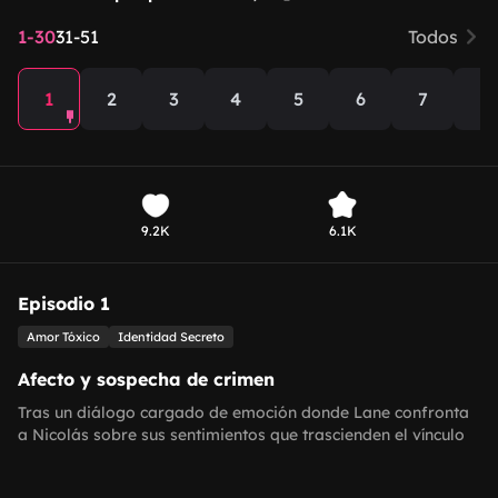
1-30
31-51
Todos
1
2
3
4
5
6
7
8
9.2K
6.1K
Episodio 1
Amor Tóxico
Identidad Secreto
Afecto y sospecha de crimen
Tras un diálogo cargado de emoción donde Lane confronta
a Nicolás sobre sus sentimientos que trascienden el vínculo
paterno, la situación da un giro oscuro: la policía encuentra
un cuerpo en la calle Carver, y Lane acusa a Nicolás de estar