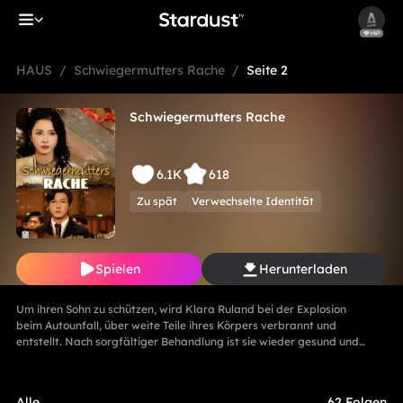
HAUS
/
Schwiegermutters Rache
/
Seite 2
Schwiegermutters Rache
6.1K
618
Zu spät
Verwechselte Identität
Spielen
Herunterladen
Um ihren Sohn zu schützen, wird Klara Ruland bei der Explosion
beim Autounfall, über weite Teile ihres Körpers verbrannt und
entstellt. Nach sorgfältiger Behandlung ist sie wieder gesund und
kommt zurück, um an der Hochzeit von ihrem Sohn Friedrich Guth
teilzunehmen. Friedrich Guth ist sehr froh und veröffentlicht dann
Foto mit ihr in Facebook. Das wird aber von seiner Ehefrau Ella
Alle
62 Folgen