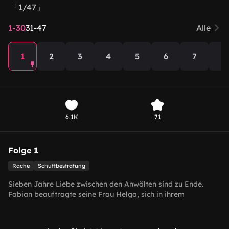
「1/47」
1-30
31-47
Alle
1
2
3
4
5
6
7
8
6.1K
71
Folge 1
Rache
Schuftbestrafung
Sieben Jahre Liebe zwischen den Anwälten sind zu Ende.
Fabian beauftragte seine Frau Helga, sich in ihrem
Scheidungsprozess zu verteidigen. Helga wollte sich von
einem Gebäude stürzen, um Fabian zu bedrohen, nachdem
sie vor Gericht bloßgestellt worden war. Am Ende wurde sie