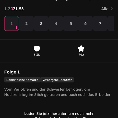
1-30
31-56
Alle
1
2
3
4
5
6
7
8
6.3K
792
Folge 1
Romantische Komödie
Verborgene Identität
Vom Verlobten und der Schwester betrogen, am
Hochzeitstag im Stich gelassen und auch noch das Erbe der
Mutter verloren – Quinn nimmt einen Kellner als falschen
Freund unter Vertrag, um die peinlichste Phase ihres Lebens
zu überstehen… nur um herauszufinden, dass er der
Laden Sie jetzt herunter, um noch mehr
Eigentümer des weltweit größten Hotelimperiums ist. Dieses