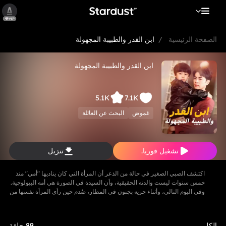
الصفحة الرئيسية
/
ابن القدر والطبيبة المجهولة
ابن القدر والطبيبة المجهولة
5.1K
7.1K
غموض
البحث عن العائلة
تشغيل فوريا.
تنزيل
اكتشف الصبي الصغير في حالة من الذعر أن المرأة التي كان يناديها "أمي" منذ
خمس سنوات ليست والدته الحقيقية، وأن السيدة في الصورة هي أمه البيولوجية.
وفي اليوم التالي، وأثناء جريه بجنون في المطار، صُدم حين رأى المرأة نفسها من
الصورة، فتوجه إليها بسعادة مناديًا "أمي". أنكرت المرأة في البداية أنها والدته،
لكنها سرعان ما شعرت بشيء غريب، فالطفل يشبه ابنتها بشكل كبير. لكن
بسبب صعوبة تعبير الطفل، ظنت أنه فقط أخطأ في التعرف على الشخص. وفي
الكل
89 حلقة