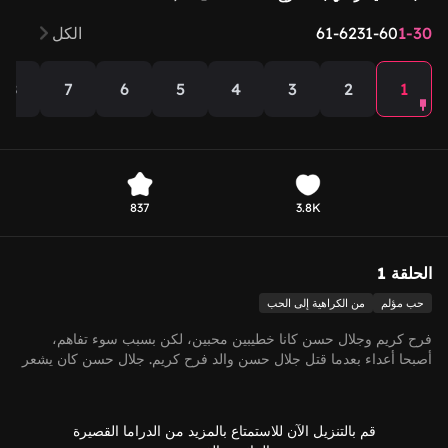
1-30
31-60
61-62
الكل
8
7
6
5
4
3
2
1
837
3.8K
الحلقة 1
حب مؤلم
من الكراهية إلى الحب
فرح كريم وجلال حسن كانا خطيبين محبين، لكن بسبب سوء تفاهم،
أصبحا أعداء بعدما قتل جلال حسن والد فرح كريم. جلال حسن كان يشعر
تجاهها بالحب والحقد، فقرر تدريبها لتصبح أخطر قاتلة في المافيا كتكفير
عن ذنبه. بعد سبع سنوات من التدريب، بدأت فرح كريم بتنفيذ المهام وأدت
بشكل ممتاز. في أحد الأيام، أعطاها جلال حسن مهمة جديدة: الاقتراب
قم بالتنزيل الآن للاستمتاع بالمزيد من الدراما القصيرة
من ابن عدو المافيا لؤي سيف وتصبح حبيبته لكسب ثقته. وهكذا بدأت