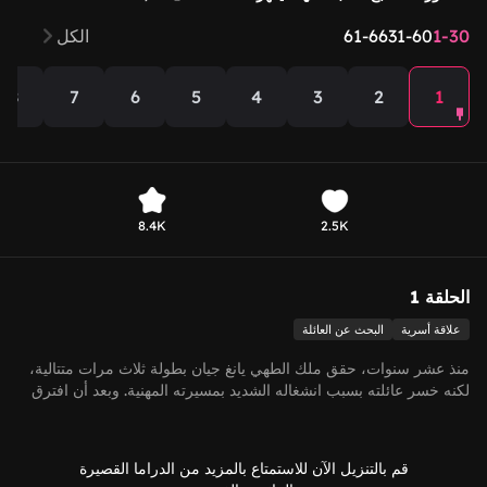
1-30
31-60
61-66
الكل
8
7
6
5
4
3
2
1
8.4K
2.5K
الحلقة 1
علاقة أسرية
البحث عن العائلة
منذ عشر سنوات، حقق ملك الطهي يانغ جيان بطولة ثلاث مرات متتالية،
لكنه خسر عائلته بسبب انشغاله الشديد بمسيرته المهنية. وبعد أن افترق
عن زوجته وتفككت أسرته، تبنّى اليتيم جاو تونغ وورّثه فنون الطهي.وبعد
عشر سنوات، خان جاو تونغ師ه من أجل الفوز بشرف "مسابقة إله
الطهي"، مما أثار غضب يانغ جيان ودفعه إلى مواجهته.في تلك اللحظة،
قم بالتنزيل الآن للاستمتاع بالمزيد من الدراما القصيرة
كانت ابنته العائدة من الخارج بحثًا عن أسرتها تتابع ما يحدث، ومع تصاعد