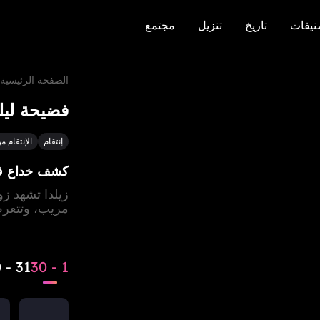
نيفات
تاريخ
تنزيل
مجتمع
نيفات
تاريخ
تنزيل
مجتمع
الصفحة الرئيسية
فضيحة ليلة
إنتقام
الإنتقام م
كشف خداع في
زيلدا تشهد ز
مريب، وتتعرض 
إيدي تكشف سر
ممتلكات زيلدا
الجميع
31 - 60
1 - 30